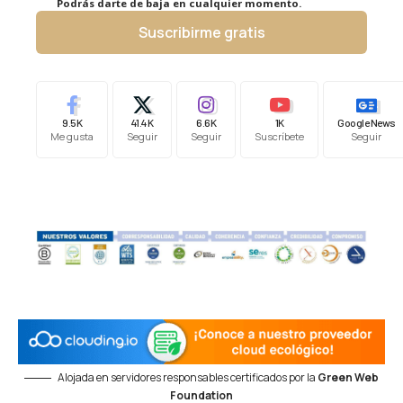
Podrás darte de baja en cualquier momento.
Suscribirme gratis
9.5K
41.4K
6.6K
1K
Google News
Me gusta
Seguir
Seguir
Suscríbete
Seguir
Alojada en servidores responsables certificados por la
Green Web
Foundation