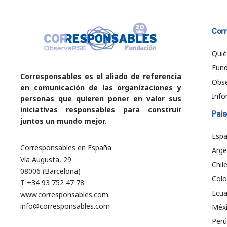
Cor
Qui
Fund
Corresponsables es el aliado de referencia
Obs
en comunicación de las organizaciones y
Info
personas que quieren poner en valor sus
iniciativas responsables para construir
País
juntos un mundo mejor.
Esp
Corresponsables en España
Arge
Vía Augusta, 29
Chil
08006 (Barcelona)
Col
T +34 93 752 47 78
Ecu
www.corresponsables.com
info@corresponsables.com
Méx
Perú