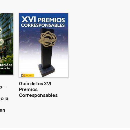
Guía de los XVI
s –
Premios
Corresponsables
o la
gen