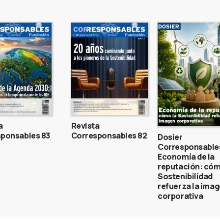
a
Revista
ponsables 83
Corresponsables 82
Dosier
Corresponsable
Economía de la
reputación: cóm
Sostenibilidad
refuerza la ima
corporativa