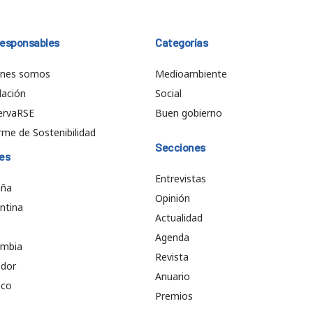
responsables
Categorías
énes somos
Medioambiente
ación
Social
ervaRSE
Buen gobierno
rme de Sostenibilidad
Secciones
es
Entrevistas
aña
Opinión
ntina
Actualidad
e
Agenda
ombia
Revista
ador
Anuario
ico
Premios