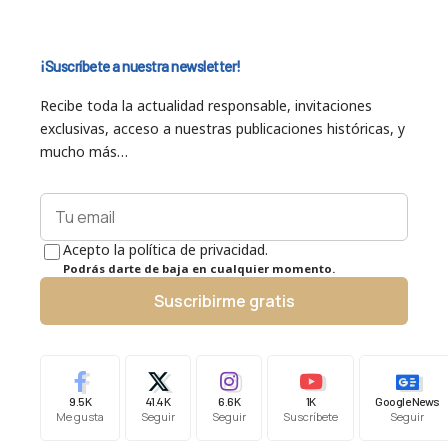
¡Suscríbete a nuestra newsletter!
Recibe toda la actualidad responsable, invitaciones
exclusivas, acceso a nuestras publicaciones históricas, y
mucho más…
Acepto la política de privacidad.
Podrás darte de baja en cualquier momento.
Suscribirme gratis
9.5K
41.4K
6.6K
1K
Google News
Me gusta
Seguir
Seguir
Suscríbete
Seguir