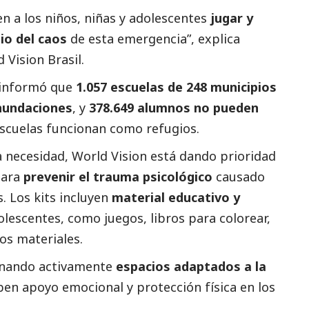
n a los niños, niñas y adolescentes
jugar y
io del caos
de esta emergencia”, explica
 Vision Brasil.
l informó que
1.057 escuelas de 248 municipios
inundaciones
, y
378.649 alumnos no pueden
escuelas funcionan como refugios.
a necesidad, World Vision está dando prioridad
para
prevenir el trauma psicológico
causado
. Los kits incluyen
material educativo y
olescentes, como juegos, libros para colorear,
ros materiales.
onando activamente
espacios adaptados a la
ben apoyo emocional y protección física en los