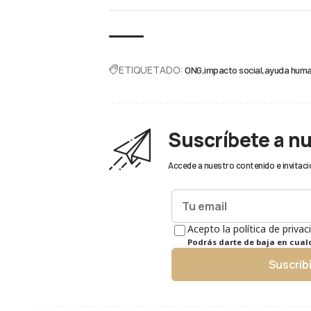
ETIQUETADO:
ONG
impacto social
ayuda huma
Suscríbete a n
Accede a nuestro contenido e invitaci
Acepto la política de privac
Podrás darte de baja en cua
Suscrib