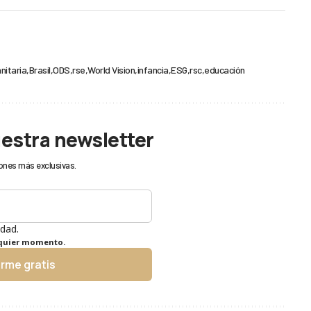
nitaria
Brasil
ODS
rse
World Vision
infancia
ESG
rsc
educación
uestra newsletter
ones más exclusivas.
idad.
lquier momento.
irme gratis