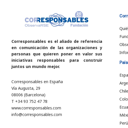
Cor
Qui
Fund
Corresponsables es el aliado de referencia
Obs
en comunicación de las organizaciones y
Info
personas que quieren poner en valor sus
iniciativas responsables para construir
País
juntos un mundo mejor.
Esp
Corresponsables en España
Arge
Vía Augusta, 29
Chil
08006 (Barcelona)
Col
T +34 93 752 47 78
Ecu
www.corresponsables.com
info@corresponsables.com
Méx
Perú