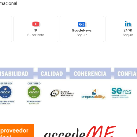
rnacional
1K
Google News
24.7K
Suscríbete
Seguir
Seguir