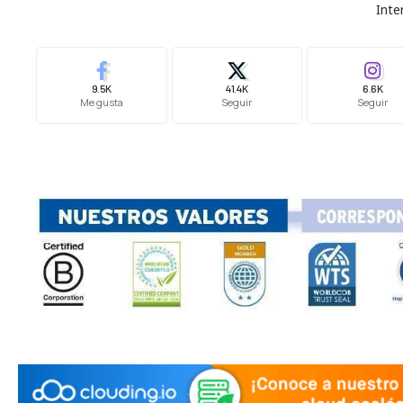
Inte
9.5K
41.4K
6.6K
Me gusta
Seguir
Seguir