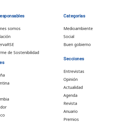
responsables
Categorías
énes somos
Medioambiente
ación
Social
ervaRSE
Buen gobierno
rme de Sostenibilidad
Secciones
es
Entrevistas
aña
Opinión
ntina
Actualidad
e
Agenda
ombia
Revista
ador
Anuario
ico
Premios