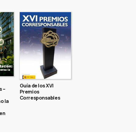
Guía de los XVI
s –
Premios
Corresponsables
o la
gen