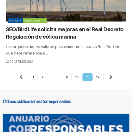
NOTICIAS
MEDIOAMBIENTE
SEO/BirdLife solicita mejoras en el Real Decreto
Regulación de eólica marina
Las organizaciones valoran positivamente el nuevo Real Decreto
que hace referencia a…
22 DE ABRIL DE 2024
1
2
…
9
10
11
12
Últimas publicaciones Corresponsables