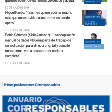
que movilicen nuevas formas de decidir y actuar”
ENTREVISTAS
30 DE JULIO DE 2026
Miguel Pardo: “Trasmed quiere aportar mucho
más que conectividad a los territorios donde
ENTREVISTAS
GRANDES
opera”
EMPRESAS
30 DE JULIO DE 2026
Pablo Sánchez (Skills4Impact): “La recopilación
manual de datos y buena parte del trabajo de
ENTREVISTAS
consolidación para el reporting, tal y como lo
BUEN GOBIERNO
conocemos, van a desaparecer casi por
completo”
30 DE JULIO DE 2026
Últimas publicaciones Corresponsables