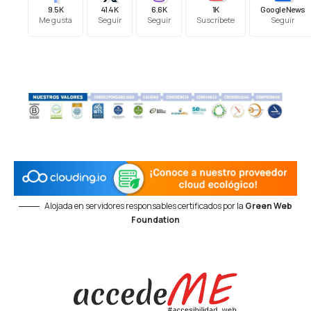
9.5K
41.4K
6.6K
1K
Google News
Me gusta
Seguir
Seguir
Suscríbete
Seguir
Alojada en servidores responsables certificados por la
Green Web
Foundation