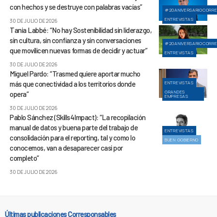
con hechos y se destruye con palabras vacías”
#20ANIVERSARIOCORR
ENTREVISTAS
30 DE JULIO DE 2026
Tania Labbé: “No hay Sostenibilidad sin liderazgo,
sin cultura, sin confianza y sin conversaciones
#20ANIVERSARIOCORR
que movilicen nuevas formas de decidir y actuar”
ENTREVISTAS
30 DE JULIO DE 2026
Miguel Pardo: “Trasmed quiere aportar mucho
más que conectividad a los territorios donde
ENTREVISTAS
GRANDES
opera”
EMPRESAS
30 DE JULIO DE 2026
Pablo Sánchez (Skills4Impact): “La recopilación
manual de datos y buena parte del trabajo de
ENTREVISTAS
consolidación para el reporting, tal y como lo
BUEN GOBIERNO
conocemos, van a desaparecer casi por
completo”
30 DE JULIO DE 2026
Últimas publicaciones Corresponsables