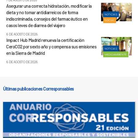
7 DE AGOSTO DE 2026
Asegurar una correcta hidratación, modificar la
dieta y no tomar antidiarreicos de forma
NOTICIAS
indiscriminada, consejos del farmacéutico en
SOCIAL
casos leves de diarrea del viajero
6 DE AGOSTO DE 2026
Impact Hub Madrid renueva la certificación
CeroCO2 por sexto año y compensa sus emisiones
NOTICIAS
en la Sierra de Madrid
MEDIOAMBIENTE
6 DE AGOSTO DE 2026
Últimas publicaciones Corresponsables