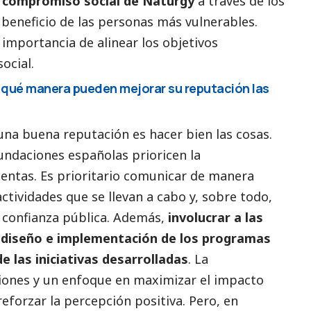
 el compromiso
social
de Naturgy
a través de los
eneficio de las personas más vulnerables.
importancia de alinear los objetivos
social
.
e qué manera pueden mejorar su reputación las
una buena reputación es hacer bien las cosas.
fundaciones españolas prioricen la
uentas. Es prioritario comunicar de manera
 actividades que se llevan a cabo y, sobre todo,
a confianza pública. Además,
involucrar a las
l diseño e implementación de los programas
e las iniciativas desarrolladas
. La
iones y un enfoque en maximizar el impacto
eforzar la percepción positiva. Pero, en