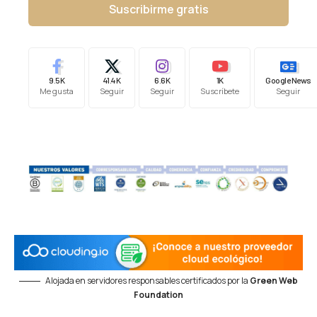
Suscribirme gratis
9.5K
41.4K
6.6K
1K
Google News
Me gusta
Seguir
Seguir
Suscríbete
Seguir
Alojada en servidores responsables certificados por la
Green Web
Foundation