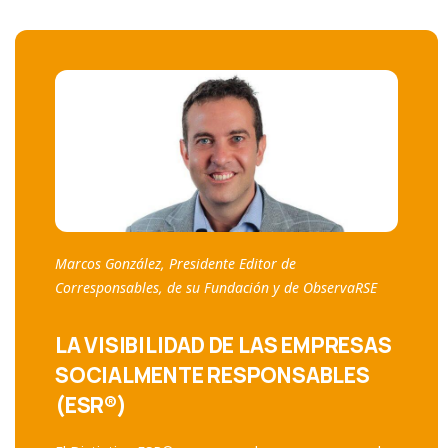
Marcos González, Presidente Editor de
Corresponsables, de su Fundación y de ObservaRSE
LA VISIBILIDAD DE LAS EMPRESAS
SOCIALMENTE RESPONSABLES
(ESR®)