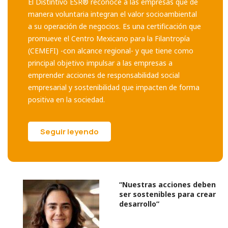
El Distintivo ESR® reconoce a las empresas que de
manera voluntaria integran el valor socioambiental
a su operación de negocios. Es una certificación que
promueve el Centro Mexicano para la Filantropía
(CEMEFI) -con alcance regional- y que tiene como
principal objetivo impulsar a las empresas a
emprender acciones de responsabilidad social
empresarial y sostenibilidad que impacten de forma
positiva en la sociedad.
Seguir leyendo
“Nuestras acciones deben
ser sostenibles para crear
desarrollo”