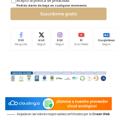
Acepto la política de privacidad.
Podrás darte de baja en cualquier momento.
Suscribirme gratis
9.5K
41.4K
6.6K
1K
Google News
Me gusta
Seguir
Seguir
Suscríbete
Seguir
Alojada en servidores responsables certificados por la
Green Web