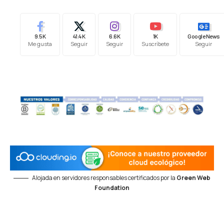
9.5K
41.4K
6.6K
1K
Google News
Me gusta
Seguir
Seguir
Suscríbete
Seguir
Alojada en servidores responsables certificados por la
Green Web
Foundation