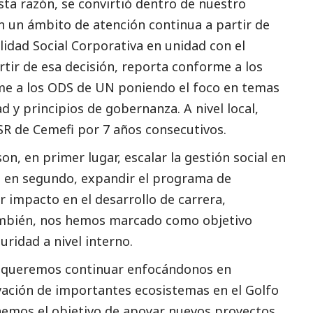
ta razón, se convirtió dentro de nuestro
 un ámbito de atención continua a partir de
ilidad
Social
Corporativa en unidad con el
rtir de esa decisión, reporta conforme a los
me a los ODS de UN poniendo el foco en temas
d y principios de gobernanza. A nivel local,
ESR de Cemefi por 7 años consecutivos.
son, en primer lugar, escalar la gestión
social
en
 en segundo, expandir el programa de
 impacto en el desarrollo de carrera,
ambién, nos hemos marcado como objetivo
idad a nivel interno.
, queremos continuar enfocándonos en
vación de importantes ecosistemas en el Golfo
nemos el objetivo de apoyar nuevos proyectos