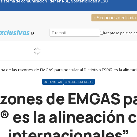
sistema de comunicación líder en RSE, Sostenibilidad y ESG
» Secciones dedicada
xclusivas
»
Acepto la política d
na de las razones de EMGAS para postular al Distintivo ESR® es la alineac
ENTREVISTAS
GRANDES EMPRESAS
azones de EMGAS pa
® es la alineación
internacionales”