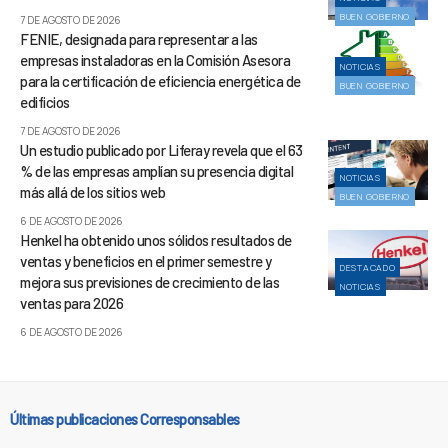
BUEN GOBIERNO
7 DE AGOSTO DE 2026
FENIE, designada para representar a las
empresas instaladoras en la Comisión Asesora
NOTICIAS
para la certificación de eficiencia energética de
BUEN GOBIERNO
edificios
7 DE AGOSTO DE 2026
Un estudio publicado por Liferay revela que el 63
% de las empresas amplían su presencia digital
NOTICIAS
más allá de los sitios web
BUEN GOBIERNO
6 DE AGOSTO DE 2026
Henkel ha obtenido unos sólidos resultados de
ventas y beneficios en el primer semestre y
DESTACADO
mejora sus previsiones de crecimiento de las
NOTICIAS
ventas para 2026
6 DE AGOSTO DE 2026
Últimas publicaciones Corresponsables