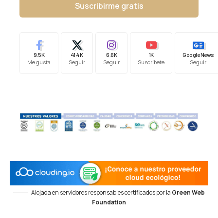
Suscribirme gratis
9.5K
41.4K
6.6K
1K
Google News
Me gusta
Seguir
Seguir
Suscríbete
Seguir
Alojada en servidores responsables certificados por la
Green Web
Foundation