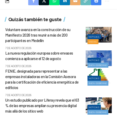
Quizás también te guste
Voluntare avanza en la construcción de su
Manifiesto 2026 tras reunir a más de 200
NOTICIAS
participantes en Medellín
SOCIAL
7 DE AGOSTO DE 2026
La nueva regulación europea sobre envases
comienza a aplicarse el 12 de agosto
NOTICIAS
BUEN GOBIERNO
7 DE AGOSTO DE 2026
FENIE, designada para representar a las
empresas instaladoras en la Comisión Asesora
NOTICIAS
para la certificación de eficiencia energética de
BUEN GOBIERNO
edificios
7 DE AGOSTO DE 2026
Un estudio publicado por Liferay revela que el 63
% de las empresas amplían su presencia digital
NOTICIAS
más allá de los sitios web
BUEN GOBIERNO