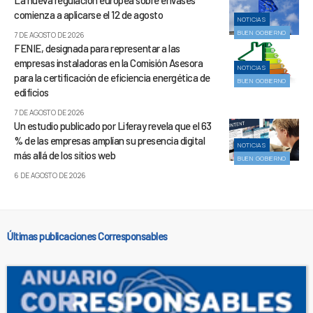
comienza a aplicarse el 12 de agosto
NOTICIAS
BUEN GOBIERNO
7 DE AGOSTO DE 2026
FENIE, designada para representar a las
empresas instaladoras en la Comisión Asesora
NOTICIAS
para la certificación de eficiencia energética de
BUEN GOBIERNO
edificios
7 DE AGOSTO DE 2026
Un estudio publicado por Liferay revela que el 63
% de las empresas amplían su presencia digital
NOTICIAS
más allá de los sitios web
BUEN GOBIERNO
6 DE AGOSTO DE 2026
Últimas publicaciones Corresponsables