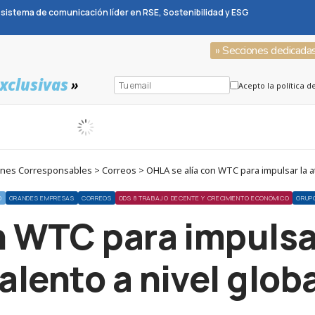
sistema de comunicación líder en RSE, Sostenibilidad y ESG
» Secciones dedicada
xclusivas
»
Acepto la política d
es Corresponsables > Correos > OHLA se alía con WTC para impulsar la atra
O
GRANDES EMPRESAS
CORREOS
ODS 8 TRABAJO DECENTE Y CRECIMIENTO ECONÓMICO
GRUP
n WTC para impulsar
alento a nivel glob