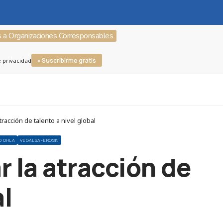
s a Organizaciones Corresponsables
» Suscribirme gratis
e privacidad
cción de talento a nivel global
O OHLA
VEGALSA-EROSKI
 la atracción de
al