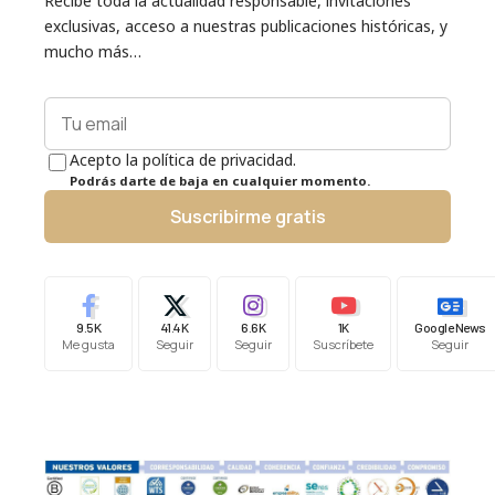
Recibe toda la actualidad responsable, invitaciones
exclusivas, acceso a nuestras publicaciones históricas, y
mucho más…
Acepto la política de privacidad.
Podrás darte de baja en cualquier momento.
Suscribirme gratis
9.5K
41.4K
6.6K
1K
Google News
Me gusta
Seguir
Seguir
Suscríbete
Seguir