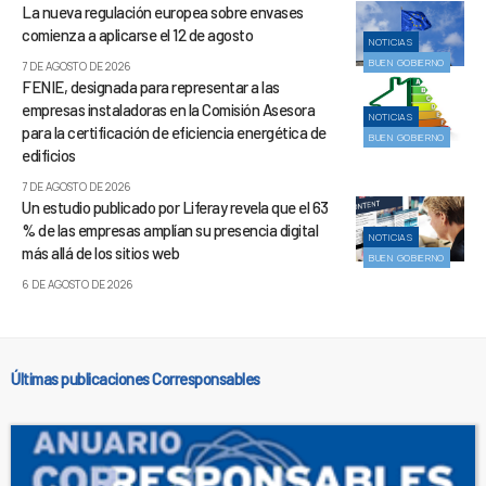
La nueva regulación europea sobre envases
comienza a aplicarse el 12 de agosto
NOTICIAS
BUEN GOBIERNO
7 DE AGOSTO DE 2026
FENIE, designada para representar a las
empresas instaladoras en la Comisión Asesora
NOTICIAS
para la certificación de eficiencia energética de
BUEN GOBIERNO
edificios
7 DE AGOSTO DE 2026
Un estudio publicado por Liferay revela que el 63
% de las empresas amplían su presencia digital
NOTICIAS
más allá de los sitios web
BUEN GOBIERNO
6 DE AGOSTO DE 2026
Últimas publicaciones Corresponsables