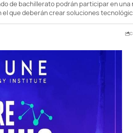
do de bachillerato podrán participar en una 
n el que deberán crear soluciones tecnológic
C