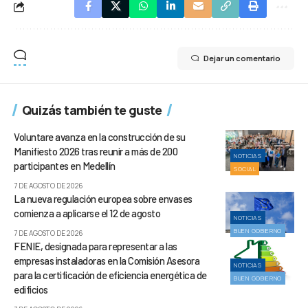
Dejar un comentario
Quizás también te guste
Voluntare avanza en la construcción de su
Manifiesto 2026 tras reunir a más de 200
NOTICIAS
participantes en Medellín
SOCIAL
7 DE AGOSTO DE 2026
La nueva regulación europea sobre envases
comienza a aplicarse el 12 de agosto
NOTICIAS
BUEN GOBIERNO
7 DE AGOSTO DE 2026
FENIE, designada para representar a las
empresas instaladoras en la Comisión Asesora
NOTICIAS
para la certificación de eficiencia energética de
BUEN GOBIERNO
edificios