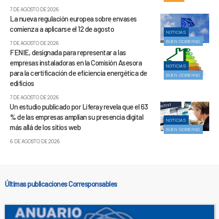
7 DE AGOSTO DE 2026
La nueva regulación europea sobre envases
comienza a aplicarse el 12 de agosto
NOTICIAS
BUEN GOBIERNO
7 DE AGOSTO DE 2026
FENIE, designada para representar a las
empresas instaladoras en la Comisión Asesora
NOTICIAS
para la certificación de eficiencia energética de
BUEN GOBIERNO
edificios
7 DE AGOSTO DE 2026
Un estudio publicado por Liferay revela que el 63
% de las empresas amplían su presencia digital
NOTICIAS
más allá de los sitios web
BUEN GOBIERNO
6 DE AGOSTO DE 2026
Últimas publicaciones Corresponsables