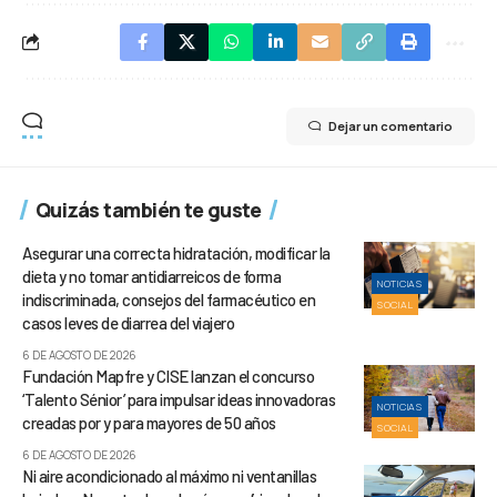
Dejar un comentario
Quizás también te guste
Asegurar una correcta hidratación, modificar la
dieta y no tomar antidiarreicos de forma
NOTICIAS
indiscriminada, consejos del farmacéutico en
SOCIAL
casos leves de diarrea del viajero
6 DE AGOSTO DE 2026
Fundación Mapfre y CISE lanzan el concurso
‘Talento Sénior’ para impulsar ideas innovadoras
NOTICIAS
creadas por y para mayores de 50 años
SOCIAL
6 DE AGOSTO DE 2026
Ni aire acondicionado al máximo ni ventanillas