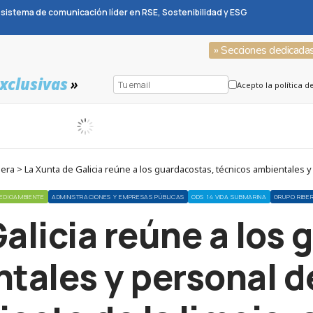
sistema de comunicación líder en RSE, Sostenibilidad y ESG
» Secciones dedicada
xclusivas
»
Acepto la política d
EDIOAMBIENTE
ADMINISTRACIONES Y EMPRESAS PÚBLICAS
ODS 14 VIDA SUBMARINA
GRUPO RIBE
alicia reúne a los
tales y personal d