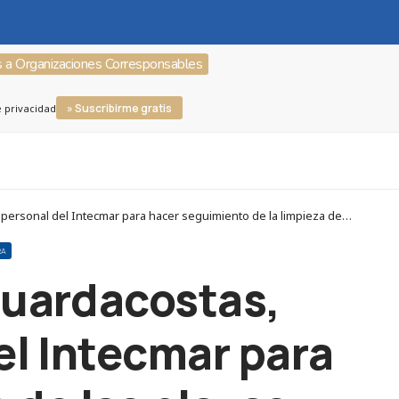
s a Organizaciones Corresponsables
» Suscribirme gratis
e privacidad
Corresponsables > Organizaciones Corresponsables > Grupo Ribera > La Xunta de Galicia reúne a los guardacostas, técnicos ambientales y personal del Intecmar para hacer seguimiento de la limpieza de las playas
RA
 guardacostas,
el Intecmar para