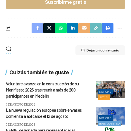
Suscribirme gratis
Dejar un comentario
Quizás también te guste
Voluntare avanza en la construcción de su
Manifiesto 2026 tras reunir a más de 200
NOTICIAS
participantes en Medellín
SOCIAL
7 DE AGOSTO DE 2026
La nueva regulación europea sobre envases
comienza a aplicarse el 12 de agosto
NOTICIAS
BUEN GOBIERNO
7 DE AGOSTO DE 2026
FENIE, designada para representar a las