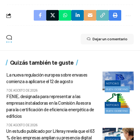
Dejar un comentario
Quizás también te guste
La nueva regulación europea sobre envases
comienza a aplicarse el 12 de agosto
NOTICIAS
BUEN GOBIERNO
7 DE AGOSTO DE 2026
FENIE, designada para representar a las
empresas instaladoras en la Comisión Asesora
NOTICIAS
para la certificación de eficiencia energética de
BUEN GOBIERNO
edificios
7 DE AGOSTO DE 2026
Un estudio publicado por Liferay revela que el 63
% de las empresas amplían su presencia digital
NOTICIAS