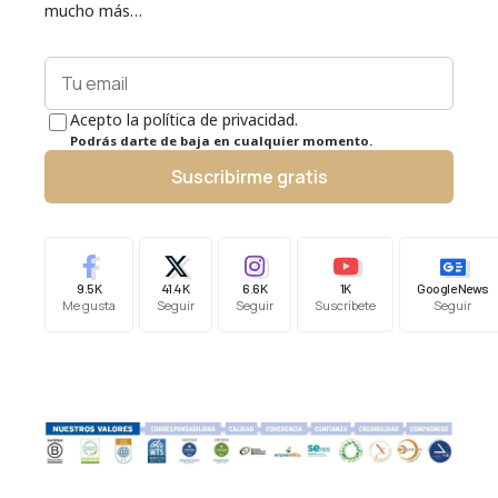
mucho más…
Acepto la política de privacidad.
Podrás darte de baja en cualquier momento.
Suscribirme gratis
9.5K
41.4K
6.6K
1K
Google News
Me gusta
Seguir
Seguir
Suscríbete
Seguir