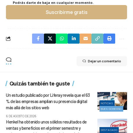
Podrás darte de baja en cualquier momento.
Suscribirme gratis
Dejar un comentario
Quizás también te guste
Un estudio publicado por Liferay revela que el 63
% de las empresas amplían su presencia digital
NOTICIAS
más allá de los sitios web
BUEN GOBIERNO
6 DE AGOSTO DE 2026
Henkel ha obtenido unos sólidos resultados de
ventas y beneficios en el primer semestre y
DESTACADO