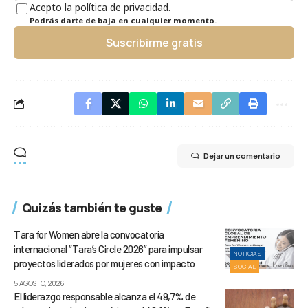
Acepto la política de privacidad.
Podrás darte de baja en cualquier momento.
Suscribirme gratis
Dejar un comentario
Quizás también te guste
Tara for Women abre la convocatoria
internacional “Tara’s Circle 2026” para impulsar
NOTICIAS
proyectos liderados por mujeres con impacto
SOCIAL
5 AGOSTO, 2026
El liderazgo responsable alcanza el 49,7% de