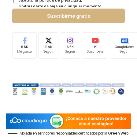
Acepto la política de privacidad.
Podrás darte de baja en cualquier momento.
Suscribirme gratis
9.5K
41.4K
6.6K
1K
Google News
Me gusta
Seguir
Seguir
Suscríbete
Seguir
Alojada en servidores responsables certificados por la
Green Web