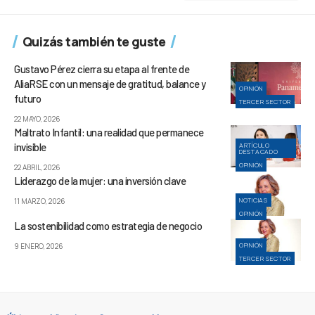
Quizás también te guste
Gustavo Pérez cierra su etapa al frente de
AliaRSE con un mensaje de gratitud, balance y
OPINIÓN
futuro
TERCER SECTOR
22 MAYO, 2026
Maltrato Infantil: una realidad que permanece
invisible
ARTÍCULO
DESTACADO
OPINIÓN
22 ABRIL, 2026
Liderazgo de la mujer: una inversión clave
NOTICIAS
11 MARZO, 2026
OPINIÓN
La sostenibilidad como estrategia de negocio
OPINIÓN
9 ENERO, 2026
TERCER SECTOR