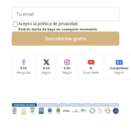
Acepto la política de privacidad.
Podrás darte de baja en cualquier momento.
Suscribirme gratis
9.5K
41.4K
6.6K
1K
Google News
Me gusta
Seguir
Seguir
Suscríbete
Seguir