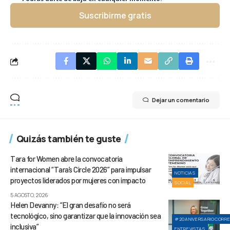
Suscribirme gratis
Dejar un comentario
Quizás también te guste
Tara for Women abre la convocatoria
internacional “Tara’s Circle 2026” para impulsar
NOTICIAS
proyectos liderados por mujeres con impacto
SOCIAL
5 AGOSTO, 2026
Helen Devanny: “El gran desafío no será
tecnológico, sino garantizar que la innovación sea
#20ANIVERSARIOCORR
inclusiva”
ENTREVISTAS