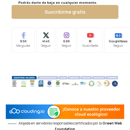
Podrás darte de baja en cualquier momento.
Suscribirme gratis
9.5K
41.4K
6.6K
1K
Google News
Me gusta
Seguir
Seguir
Suscríbete
Seguir
Alojada en servidores responsables certificados por la
Green Web
Foundation