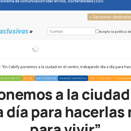
sistema de comunicación líder en RSE, Sostenibilidad y ESG
» Secciones dedicada
xclusivas
»
Acepto la política d
“En Cabify ponemos a la ciudad en el centro, trabajando día a día para hac
MEDIOAMBIENTE
SOCIAL
BUEN GOBIERNO
GRANDES EMPRESAS
ODS 11 CIUDADES Y COMUNIDAD
onemos a la ciudad 
a día para hacerlas
para vivir”