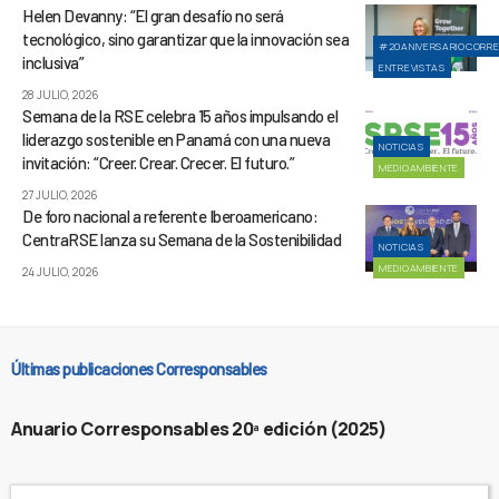
Helen Devanny: “El gran desafío no será
tecnológico, sino garantizar que la innovación sea
#20ANIVERSARIOCORR
inclusiva”
ENTREVISTAS
28 JULIO, 2026
Semana de la RSE celebra 15 años impulsando el
liderazgo sostenible en Panamá con una nueva
NOTICIAS
invitación: “Creer. Crear. Crecer. El futuro.”
MEDIOAMBIENTE
27 JULIO, 2026
De foro nacional a referente Iberoamericano:
CentraRSE lanza su Semana de la Sostenibilidad
NOTICIAS
MEDIOAMBIENTE
24 JULIO, 2026
Últimas publicaciones Corresponsables
Anuario Corresponsables 20ª edición (2025)