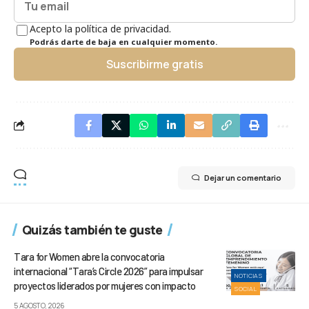
Acepto la política de privacidad.
Podrás darte de baja en cualquier momento.
Suscribirme gratis
Dejar un comentario
Quizás también te guste
Tara for Women abre la convocatoria
internacional “Tara’s Circle 2026” para impulsar
NOTICIAS
proyectos liderados por mujeres con impacto
SOCIAL
5 AGOSTO, 2026