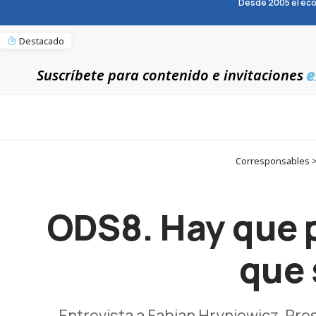
Desde 2005 el eco
Destacado
e
Suscríbete para contenido e invitaciones
Corresponsables > 
ODS8. Hay que p
que 
Entrevista a Fabian Hryniewicz, P