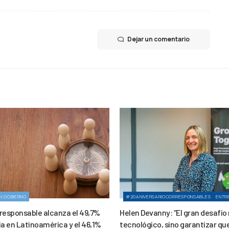
Dejar un comentario
N GOBIERNO
#20ANIVERSARIOCORRESPONSABLES
ENTR
 responsable alcanza el 49,7%
Helen Devanny: “El gran desafío
ia en Latinoamérica y el 46,1%
tecnológico, sino garantizar que