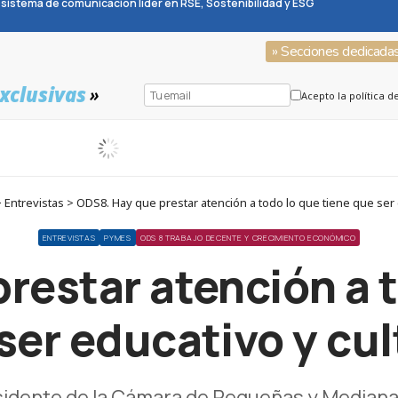
sistema de comunicación líder en RSE, Sostenibilidad y ESG
» Secciones dedicada
xclusivas
»
Acepto la política d
Entrevistas > ODS8. Hay que prestar atención a todo lo que tiene que ser e
ENTREVISTAS
PYMES
ODS 8 TRABAJO DECENTE Y CRECIMIENTO ECONÓMICO
restar atención a t
ser educativo y cul
residente de la Cámara de Pequeñas y Medi