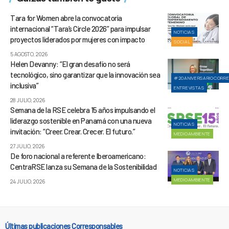
Tara for Women abre la convocatoria
internacional “Tara’s Circle 2026” para impulsar
NOTICIAS
proyectos liderados por mujeres con impacto
SOCIAL
5 AGOSTO, 2026
Helen Devanny: “El gran desafío no será
tecnológico, sino garantizar que la innovación sea
#20ANIVERSARIOCORR
inclusiva”
ENTREVISTAS
28 JULIO, 2026
Semana de la RSE celebra 15 años impulsando el
liderazgo sostenible en Panamá con una nueva
NOTICIAS
invitación: “Creer. Crear. Crecer. El futuro.”
MEDIOAMBIENTE
27 JULIO, 2026
De foro nacional a referente Iberoamericano:
CentraRSE lanza su Semana de la Sostenibilidad
NOTICIAS
MEDIOAMBIENTE
24 JULIO, 2026
Últimas publicaciones Corresponsables