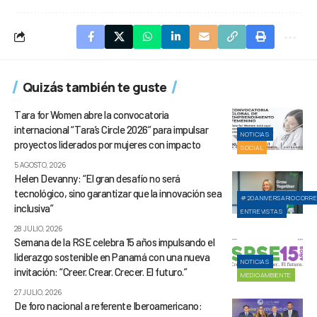
Quizás también te guste
Tara for Women abre la convocatoria
internacional “Tara’s Circle 2026” para impulsar
NOTICIAS
proyectos liderados por mujeres con impacto
SOCIAL
5 AGOSTO, 2026
Helen Devanny: “El gran desafío no será
tecnológico, sino garantizar que la innovación sea
#20ANIVERSARIOCORR
inclusiva”
ENTREVISTAS
28 JULIO, 2026
Semana de la RSE celebra 15 años impulsando el
liderazgo sostenible en Panamá con una nueva
NOTICIAS
invitación: “Creer. Crear. Crecer. El futuro.”
MEDIOAMBIENTE
27 JULIO, 2026
De foro nacional a referente Iberoamericano: