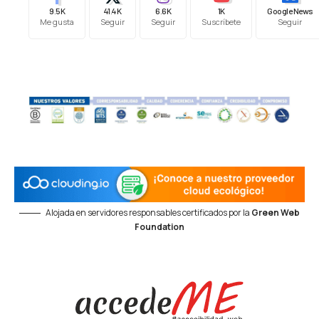
9.5K
41.4K
6.6K
1K
Google News
Me gusta
Seguir
Seguir
Suscríbete
Seguir
Alojada en servidores responsables certificados por la
Green Web
Foundation