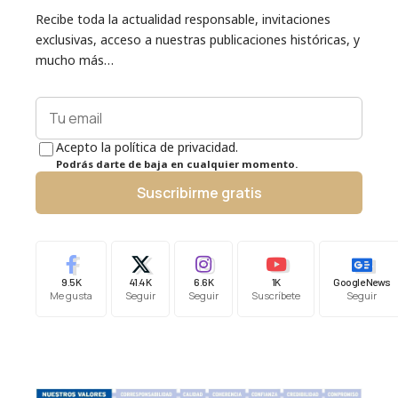
Recibe toda la actualidad responsable, invitaciones
exclusivas, acceso a nuestras publicaciones históricas, y
mucho más…
Acepto la política de privacidad.
Podrás darte de baja en cualquier momento.
Suscribirme gratis
9.5K
41.4K
6.6K
1K
Google News
Me gusta
Seguir
Seguir
Suscríbete
Seguir