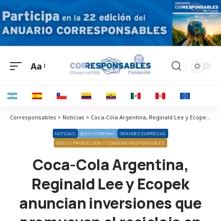
Aa
Corresponsables > Noticias > Coca-Cola Argentina, Reginald Lee y Ecopek anuncian inversiones que promueven el reciclaje en General Pueyrredón
NOTICIAS
BUEN GOBIERNO
GRANDES EMPRESAS
ODS 12 PRODUCCIÓN Y CONSUMO RESPONSABLES
Coca-Cola Argentina,
Reginald Lee y Ecopek
anuncian inversiones que