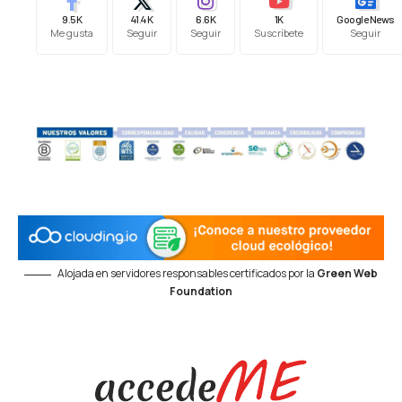
9.5K
41.4K
6.6K
1K
Google News
Me gusta
Seguir
Seguir
Suscríbete
Seguir
Alojada en servidores responsables certificados por la
Green Web
Foundation