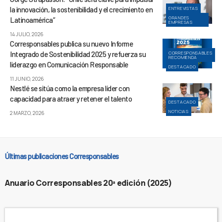
la innovación, la sostenibilidad y el crecimiento en
ENTREVISTAS
GRANDES
Latinoamérica”
EMPRESAS
14 JULIO, 2026
Corresponsables publica su nuevo Informe
Integrado de Sostenibilidad 2025 y refuerza su
CORRESPONSABLES
RECOMIENDA
liderazgo en Comunicación Responsable
DESTACADO
11 JUNIO, 2026
Nestlé se sitúa como la empresa líder con
capacidad para atraer y retener el talento
DESTACADO
NOTICIAS
2 MARZO, 2026
Últimas publicaciones Corresponsables
Anuario Corresponsables 20ª edición (2025)