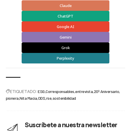
Claude
ChatGPT
Google AI
Gemini
Grok
Perplexity
ETIQUETADO:
ESG
Corresponsables
entrevista
20º Aniversario
pionera
Nita Macía
ODS
rse
sostenibilidad
Suscríbete a nuestra newsletter