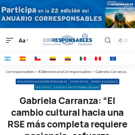
Aa
Corresponsables > #20AniversarioCorresponsables > Gabriela Carranza: “El cambio cultural hacia una RSE más completa requiere paciencia, esfuerzo constante y trabajo colaborativo”
#20ANIVERSARIOCORRESPONSABLES
ENTREVISTAS
MUNDO ACADÉMICO
ODS 16 PAZ, JUSTICIA E INSTITUCIONES SÓLIDAS
Gabriela Carranza: “El
cambio cultural hacia una
RSE más completa requiere