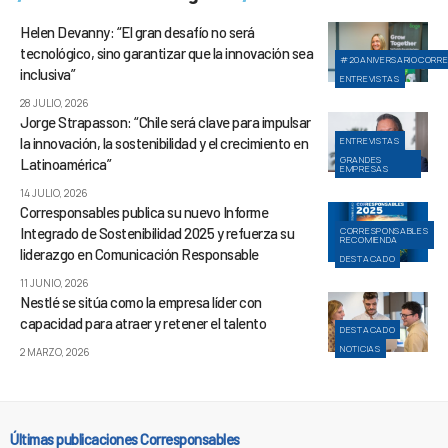
Helen Devanny: “El gran desafío no será
tecnológico, sino garantizar que la innovación sea
#20ANIVERSARIOCORR
inclusiva”
ENTREVISTAS
28 JULIO, 2026
Jorge Strapasson: “Chile será clave para impulsar
la innovación, la sostenibilidad y el crecimiento en
ENTREVISTAS
GRANDES
Latinoamérica”
EMPRESAS
14 JULIO, 2026
Corresponsables publica su nuevo Informe
Integrado de Sostenibilidad 2025 y refuerza su
CORRESPONSABLES
RECOMIENDA
liderazgo en Comunicación Responsable
DESTACADO
11 JUNIO, 2026
Nestlé se sitúa como la empresa líder con
capacidad para atraer y retener el talento
DESTACADO
NOTICIAS
2 MARZO, 2026
Últimas publicaciones Corresponsables