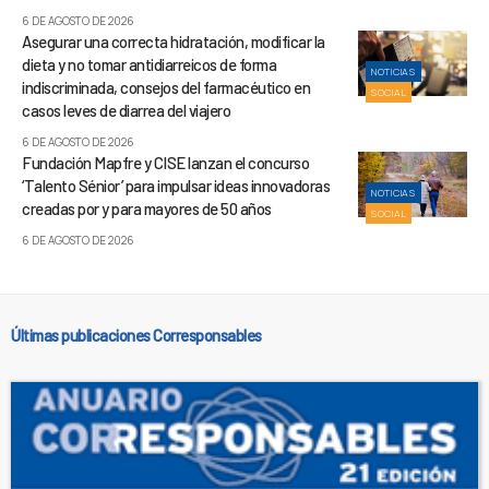
6 DE AGOSTO DE 2026
Asegurar una correcta hidratación, modificar la
dieta y no tomar antidiarreicos de forma
NOTICIAS
indiscriminada, consejos del farmacéutico en
SOCIAL
casos leves de diarrea del viajero
6 DE AGOSTO DE 2026
Fundación Mapfre y CISE lanzan el concurso
‘Talento Sénior’ para impulsar ideas innovadoras
NOTICIAS
creadas por y para mayores de 50 años
SOCIAL
6 DE AGOSTO DE 2026
Últimas publicaciones Corresponsables