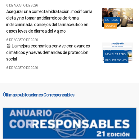
6 DE AGOSTO DE 2026
Asegurar una correcta hidratación, modificar la
dieta y no tomar antidiarreicos de forma
NOTICIAS
indiscriminada, consejos del farmacéutico en
SOCIAL
casos leves de diarrea del viajero
6 DE AGOSTO DE 2026
📰 La mejora económica convive con avances
climáticos y nuevas demandas de protección
NEWSLETTERS
social
PUBLICACIONES
6 DE AGOSTO DE 2026
Últimas publicaciones Corresponsables