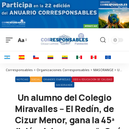
Aa
Corresponsables > Organizaciones Corresponsables > MASORANGE > Un alumno del Colegio Miravalles – El Redín, de Cizur Menor, gana la 45ª edición del concurso “¿Qué es un rey para ti?” en Navarra
NOTICIAS
SOCIAL
GRANDES EMPRESAS
ODS 4 EDUCACIÓN DE CALIDAD
MASORANGE
Un alumno del Colegio
Miravalles – El Redín, de
Cizur Menor, gana la 45ª