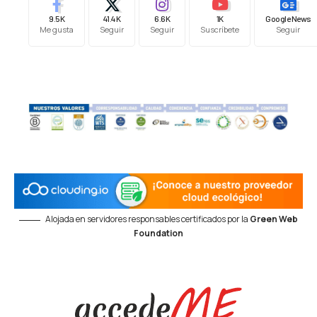
9.5K
41.4K
6.6K
1K
Google News
Me gusta
Seguir
Seguir
Suscríbete
Seguir
Alojada en servidores responsables certificados por la
Green Web
Foundation