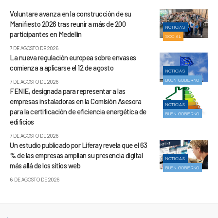
Voluntare avanza en la construcción de su
Manifiesto 2026 tras reunir a más de 200
NOTICIAS
participantes en Medellín
SOCIAL
7 DE AGOSTO DE 2026
La nueva regulación europea sobre envases
comienza a aplicarse el 12 de agosto
NOTICIAS
BUEN GOBIERNO
7 DE AGOSTO DE 2026
FENIE, designada para representar a las
empresas instaladoras en la Comisión Asesora
NOTICIAS
para la certificación de eficiencia energética de
BUEN GOBIERNO
edificios
7 DE AGOSTO DE 2026
Un estudio publicado por Liferay revela que el 63
% de las empresas amplían su presencia digital
NOTICIAS
más allá de los sitios web
BUEN GOBIERNO
6 DE AGOSTO DE 2026