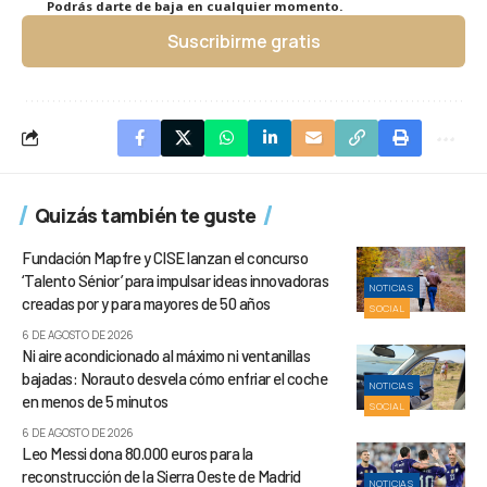
Podrás darte de baja en cualquier momento.
Suscribirme gratis
Quizás también te guste
Fundación Mapfre y CISE lanzan el concurso
‘Talento Sénior’ para impulsar ideas innovadoras
NOTICIAS
creadas por y para mayores de 50 años
SOCIAL
6 DE AGOSTO DE 2026
Ni aire acondicionado al máximo ni ventanillas
bajadas: Norauto desvela cómo enfriar el coche
NOTICIAS
en menos de 5 minutos
SOCIAL
6 DE AGOSTO DE 2026
Leo Messi dona 80.000 euros para la
reconstrucción de la Sierra Oeste de Madrid
NOTICIAS