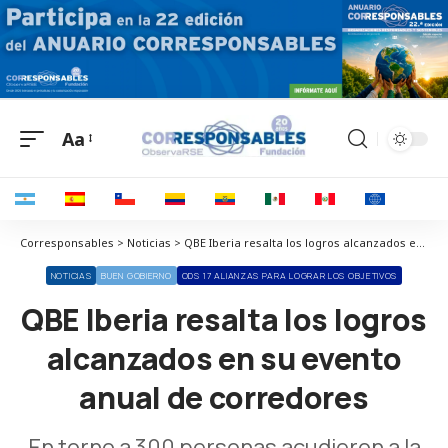
Aa
Corresponsables > Noticias > QBE Iberia resalta los logros alcanzados en su evento anual de corredores
NOTICIAS
BUEN GOBIERNO
ODS 17 ALIANZAS PARA LOGRAR LOS OBJETIVOS
QBE Iberia resalta los logros
alcanzados en su evento
anual de corredores
En torno a 300 personas acudieron a la