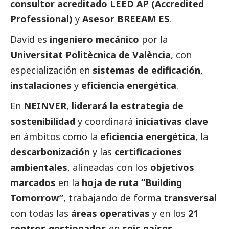
consultor acreditado LEED AP (Accredited
Professional)
y
Asesor BREEAM ES
.
David es
ingeniero mecánico
por la
Universitat Politècnica de València
, con
especialización en
sistemas de edificación
,
instalaciones
y
eficiencia energética
.
En
NEINVER
,
liderará la estrategia de
sostenibilidad
y coordinará
iniciativas clave
en ámbitos como la
eficiencia energética
, la
descarbonización
y las
certificaciones
ambientales
, alineadas con los
objetivos
marcados
en la
hoja de ruta “Building
Tomorrow”
, trabajando de forma
transversal
con todas las
áreas operativas
y en los
21
centros gestionados
en
seis países