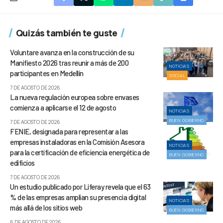
Quizás también te guste
Voluntare avanza en la construcción de su
Manifiesto 2026 tras reunir a más de 200
NOTICIAS
participantes en Medellín
SOCIAL
7 DE AGOSTO DE 2026
La nueva regulación europea sobre envases
comienza a aplicarse el 12 de agosto
NOTICIAS
BUEN GOBIERNO
7 DE AGOSTO DE 2026
FENIE, designada para representar a las
empresas instaladoras en la Comisión Asesora
NOTICIAS
para la certificación de eficiencia energética de
BUEN GOBIERNO
edificios
7 DE AGOSTO DE 2026
Un estudio publicado por Liferay revela que el 63
% de las empresas amplían su presencia digital
NOTICIAS
más allá de los sitios web
BUEN GOBIERNO
6 DE AGOSTO DE 2026