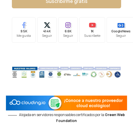
Suscribirme gratis
9.5K
41.4K
6.6K
1K
Google News
Me gusta
Seguir
Seguir
Suscríbete
Seguir
Alojada en servidores responsables certificados por la
Green Web
Foundation