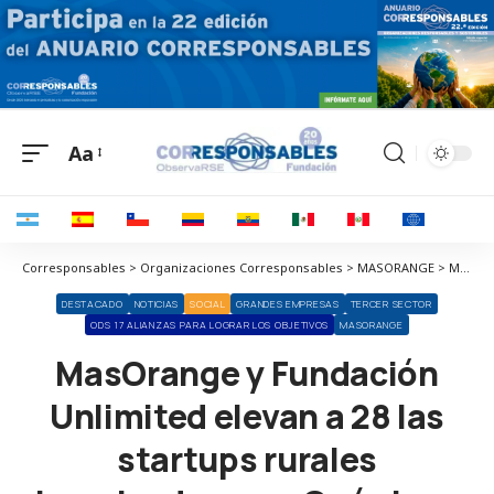
Aa
Corresponsables > Organizaciones Corresponsables > MASORANGE > MasOrange y Fundación Unlimited elevan a 28 las startups rurales impulsadas por ¡Qué vivan los pueblos!
DESTACADO
NOTICIAS
SOCIAL
GRANDES EMPRESAS
TERCER SECTOR
ODS 17 ALIANZAS PARA LOGRAR LOS OBJETIVOS
MASORANGE
MasOrange y Fundación
Unlimited elevan a 28 las
startups rurales