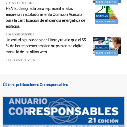
BUEN GOBIERNO
7 DE AGOSTO DE 2026
FENIE, designada para representar a las
empresas instaladoras en la Comisión Asesora
NOTICIAS
para la certificación de eficiencia energética de
BUEN GOBIERNO
edificios
7 DE AGOSTO DE 2026
Un estudio publicado por Liferay revela que el 63
% de las empresas amplían su presencia digital
NOTICIAS
más allá de los sitios web
BUEN GOBIERNO
6 DE AGOSTO DE 2026
Últimas publicaciones Corresponsables