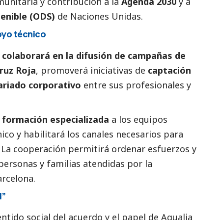
munitaria y contribución a la
Agenda 2030
y a
tenible (ODS)
de Naciones Unidas.
oyo técnico
colaborará en la difusión de campañas de
Cruz Roja
, promoverá iniciativas de
captación
ariado corporativo
entre sus profesionales y
 formación especializada
a los equipos
ico y habilitará los canales necesarios para
. La cooperación permitirá ordenar esfuerzos y
s personas y familias atendidas por la
arcelona.
d”
entido
social
del acuerdo y el papel de
Aqualia