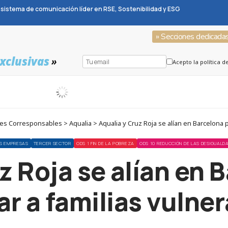
sistema de comunicación líder en RSE, Sostenibilidad y ESG
» Secciones dedicada
xclusivas
»
Acepto la política d
 Corresponsables > Aqualia > Aqualia y Cruz Roja se alían en Barcelona p
S EMPRESAS
TERCER SECTOR
ODS 1 FIN DE LA POBREZA
ODS 10 REDUCCIÓN DE LAS DESIGUALD
z Roja se alían en 
r a familias vulne