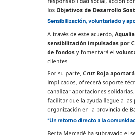
responsabilidad
social
, acción co
los
Objetivos de Desarrollo Sos
Sensibilización, voluntariado y ap
A través de este acuerdo,
Aqualia
sensibilización impulsadas por 
de fondos
y fomentará el
volunt
clientes.
Por su parte,
Cruz Roja aportará
implicados, ofrecerá soporte técn
canalizar aportaciones solidarias
facilitar que la ayuda llegue a la
organización en la provincia de B
“Un retorno directo a la comunida
Berta Mercadé ha subrayado el s