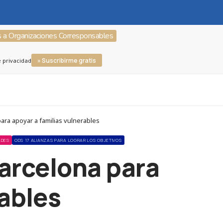
s a Organizaciones Corresponsables
» Suscribirme gratis
e privacidad
ara apoyar a familias vulnerables
ADES
ODS 17 ALIANZAS PARA LOGRAR LOS OBJETIVOS
Barcelona para
rables