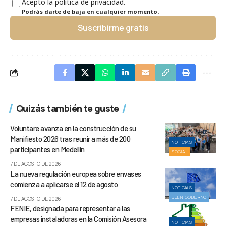
Acepto la política de privacidad.
Podrás darte de baja en cualquier momento.
Suscribirme gratis
Quizás también te guste
Voluntare avanza en la construcción de su
Manifiesto 2026 tras reunir a más de 200
NOTICIAS
participantes en Medellín
SOCIAL
7 DE AGOSTO DE 2026
La nueva regulación europea sobre envases
comienza a aplicarse el 12 de agosto
NOTICIAS
BUEN GOBIERNO
7 DE AGOSTO DE 2026
FENIE, designada para representar a las
empresas instaladoras en la Comisión Asesora
NOTICIAS