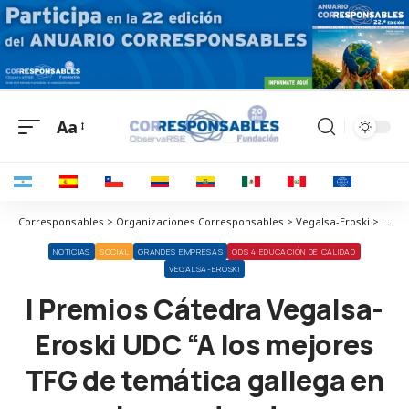
Aa
Corresponsables > Organizaciones Corresponsables > Vegalsa-Eroski > I Premios Cátedra Vegalsa-Eroski UDC “A los mejores TFG de temática gallega en los grados de Comunicación Audiovisual y Creación Digital, Animación y Videojuegos”
NOTICIAS
SOCIAL
GRANDES EMPRESAS
ODS 4 EDUCACIÓN DE CALIDAD
VEGALSA-EROSKI
I Premios Cátedra Vegalsa-
Eroski UDC “A los mejores
TFG de temática gallega en